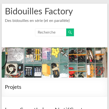
Aller
Bidouilles Factory
au
contenu
Des bidouilles en série (et en parallèle)
Projets