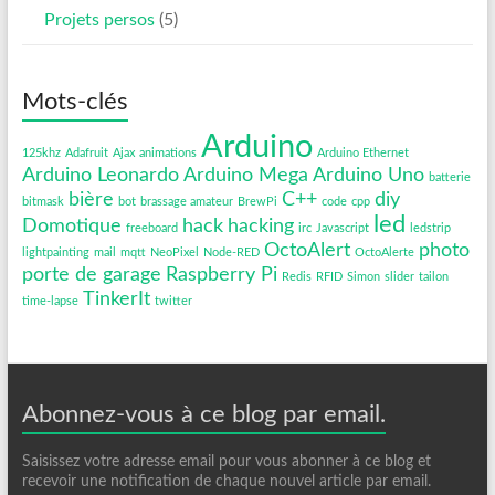
Projets persos
(5)
Mots-clés
Arduino
125khz
Adafruit
Ajax
animations
Arduino Ethernet
Arduino Leonardo
Arduino Mega
Arduino Uno
batterie
bière
C++
diy
bitmask
bot
brassage amateur
BrewPi
code
cpp
led
Domotique
hack
hacking
freeboard
irc
Javascript
ledstrip
OctoAlert
photo
lightpainting
mail
mqtt
NeoPixel
Node-RED
OctoAlerte
porte de garage
Raspberry Pi
Redis
RFID
Simon
slider
tailon
TinkerIt
time-lapse
twitter
Abonnez-vous à ce blog par email.
Saisissez votre adresse email pour vous abonner à ce blog et
recevoir une notification de chaque nouvel article par email.