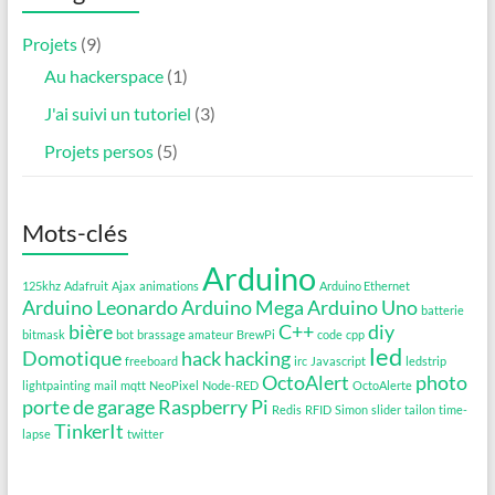
Projets
(9)
Au hackerspace
(1)
J'ai suivi un tutoriel
(3)
Projets persos
(5)
Mots-clés
Arduino
125khz
Adafruit
Ajax
animations
Arduino Ethernet
Arduino Leonardo
Arduino Mega
Arduino Uno
batterie
bière
C++
diy
bitmask
bot
brassage amateur
BrewPi
code
cpp
led
Domotique
hack
hacking
freeboard
irc
Javascript
ledstrip
OctoAlert
photo
lightpainting
mail
mqtt
NeoPixel
Node-RED
OctoAlerte
porte de garage
Raspberry Pi
Redis
RFID
Simon
slider
tailon
time-
TinkerIt
lapse
twitter