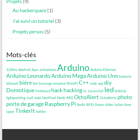
Projets
(9)
Au hackerspace
(1)
J'ai suivi un tutoriel
(3)
Projets persos
(5)
Mots-clés
Arduino
125khz
Adafruit
Ajax
animations
Arduino Ethernet
Arduino Leonardo
Arduino Mega
Arduino Uno
batterie
bière
C++
diy
bitmask
bot
brassage amateur
BrewPi
code
cpp
led
Domotique
hack
hacking
freeboard
irc
Javascript
ledstrip
OctoAlert
photo
lightpainting
mail
mqtt
NeoPixel
Node-RED
OctoAlerte
porte de garage
Raspberry Pi
Redis
RFID
Simon
slider
tailon
time-
TinkerIt
lapse
twitter