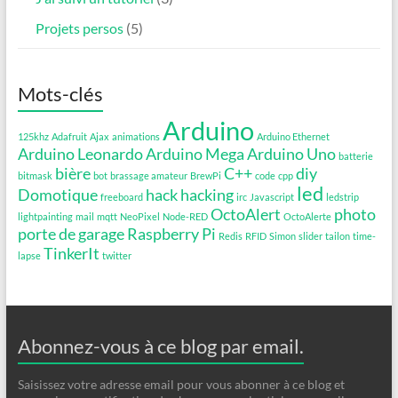
Projets persos
(5)
Mots-clés
Arduino
125khz
Adafruit
Ajax
animations
Arduino Ethernet
Arduino Leonardo
Arduino Mega
Arduino Uno
batterie
bière
C++
diy
bitmask
bot
brassage amateur
BrewPi
code
cpp
led
Domotique
hack
hacking
freeboard
irc
Javascript
ledstrip
OctoAlert
photo
lightpainting
mail
mqtt
NeoPixel
Node-RED
OctoAlerte
porte de garage
Raspberry Pi
Redis
RFID
Simon
slider
tailon
time-
TinkerIt
lapse
twitter
Abonnez-vous à ce blog par email.
Saisissez votre adresse email pour vous abonner à ce blog et